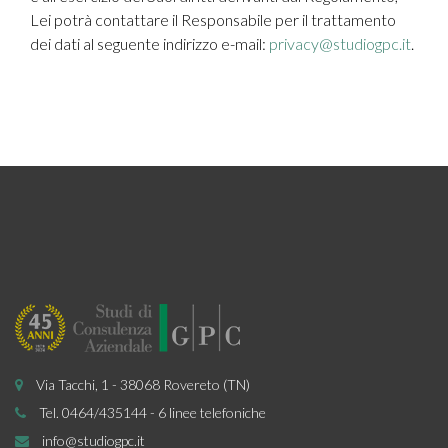
Lei potrà contattare il Responsabile per il trattamento
dei dati al seguente indirizzo e-mail:
privacy@studiogpc.it
.
Via Tacchi, 1 - 38068 Rovereto (TN)
Tel. 0464/435144 - 6 linee telefoniche
info@studiogpc.it